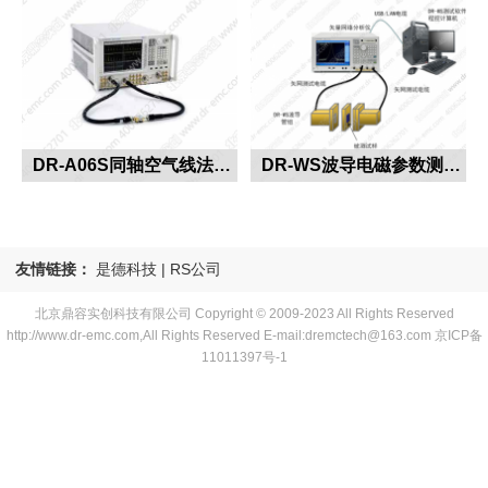
DR-A06S同轴空气线法电磁参数测试系统
DR-WS波导电磁参数测试系统
DR-A06S同轴空气线法电磁参数测试系统
DR-WS波导电磁参数测试系统
more+
more+
DR-A06S同轴空气线法电磁
DR-WS波导电磁参数测试系
友情链接：
是德科技
|
RS公司
参数测试系统依据ASTM
统依据GBT35679-2017 和
北京鼎容实创科技有限公司 Copyright © 2009-2023 All Rights Reserved
D7449 D7449M原理，配合
ASTM5568标准建立，覆盖
http://www.dr-emc.com,All Rights Reserved E-mail:dremctech@163.com
京ICP备
DR-A06同轴空气线和DR-
频率范围100MHz~92GHz，
11011397号-1
S01 S03...
配套测...